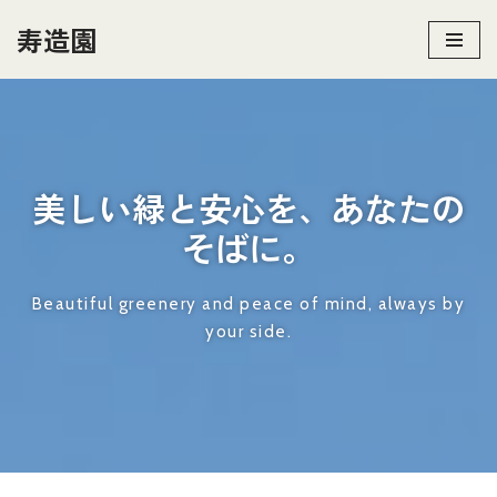
寿造園
コ
ン
テ
ン
ツ
美しい緑と安心を、あなたの
へ
ス
そばに。
キ
ッ
Beautiful greenery and peace of mind, always by
プ
your side.